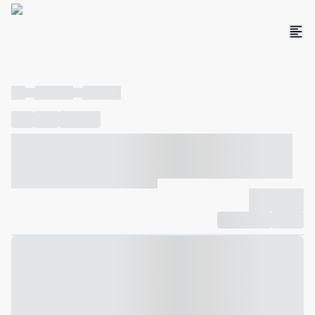
----
----- -----
----- -----
----
-----
---- ------
----- ----- -- ------ ---- ---- -- ----- ----- -----
--- ------
----- ----- -- ------ ----- ----- -- ------
-------------
Compartilhar
Favorito