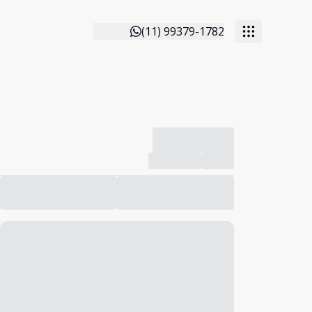
(11) 99379-1782
-------------
Compartilhar
Favorito