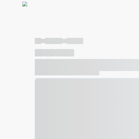
----
----- -----
----- -----
----
-----
---- ------
----- ----- -- ------ ---- ---- -- ---
----- ----- -- ------ ----- ----- -- ------