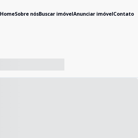
Home
Sobre nós
Buscar imóvel
Anunciar imóvel
Contato
-- ----- ----- --- ------