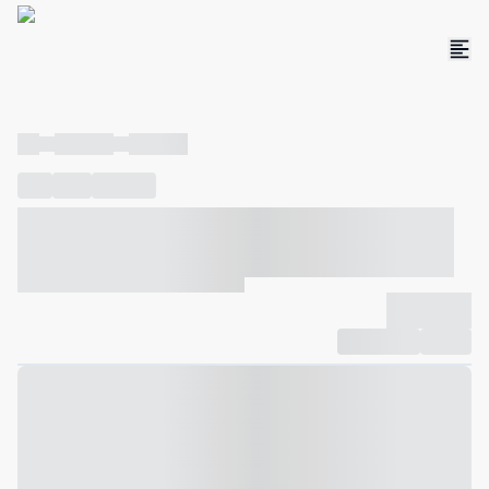
----
----- -----
----- -----
----
-----
---- ------
----- ----- -- ------ ---- ---- -- ----- ----- -----
--- ------
----- ----- -- ------ ----- ----- -- ------
-------------
Compartilhar
Favorito