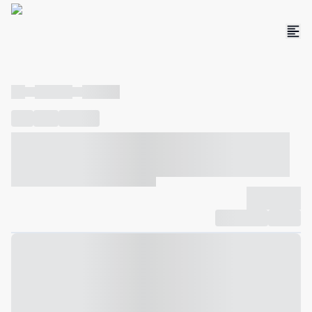
----
----- -----
----- -----
----
-----
---- ------
----- ----- -- ------ ---- ---- -- ----- ----- -----
--- ------
----- ----- -- ------ ----- ----- -- ------
-------------
Compartilhar
Favorito