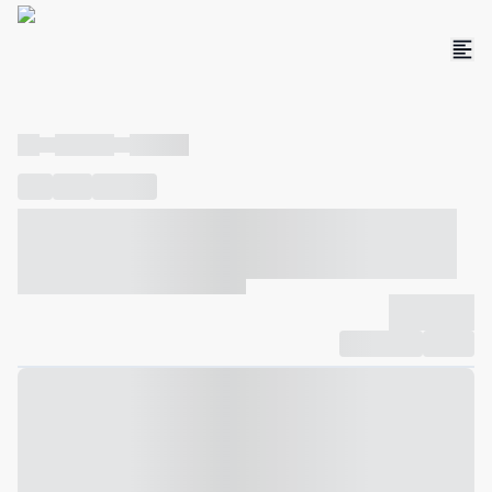
----
----- -----
----- -----
----
-----
---- ------
----- ----- -- ------ ---- ---- -- ----- ----- -----
--- ------
----- ----- -- ------ ----- ----- -- ------
-------------
Compartilhar
Favorito