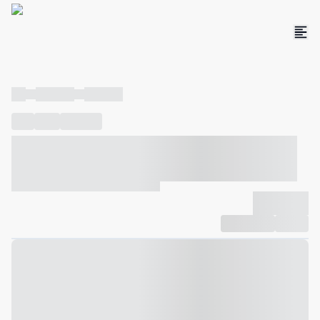
----
----- -----
----- -----
----
-----
---- ------
----- ----- -- ------ ---- ---- -- ----- ----- -----
--- ------
----- ----- -- ------ ----- ----- -- ------
-------------
Compartilhar
Favorito