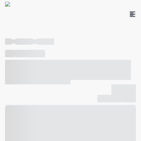
----
----- -----
----- -----
----
-----
---- ------
----- ----- -- ------ ---- ---- -- ----- ----- -----
--- ------
----- ----- -- ------ ----- ----- -- ------
-------------
Compartilhar
Favorito