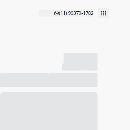
(11) 99379-1782
-------------
Compartilhar
Favorito