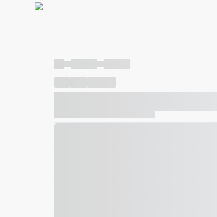
----
----- -----
----- -----
----
-----
---- ------
----- ----- -- ------ ---- ---- -- ---
----- ----- -- ------ ----- ----- -- ------