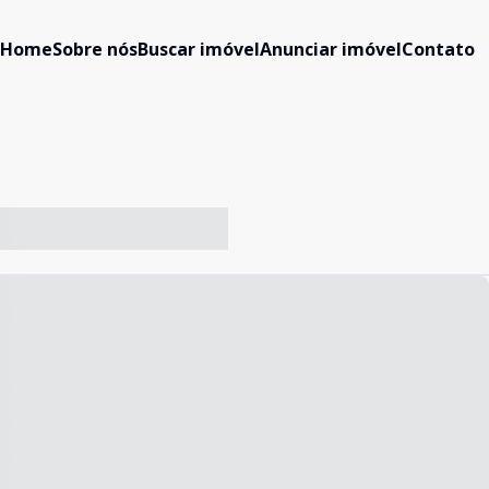
Home
Sobre nós
Buscar imóvel
Anunciar imóvel
Contato
-- ----- ----- --- ------