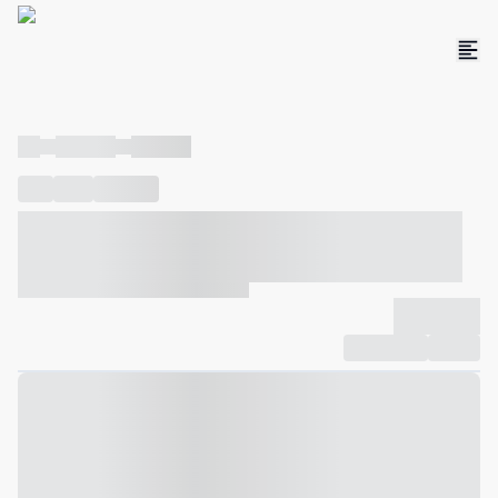
----
----- -----
----- -----
----
-----
---- ------
----- ----- -- ------ ---- ---- -- ----- ----- -----
--- ------
----- ----- -- ------ ----- ----- -- ------
-------------
Compartilhar
Favorito