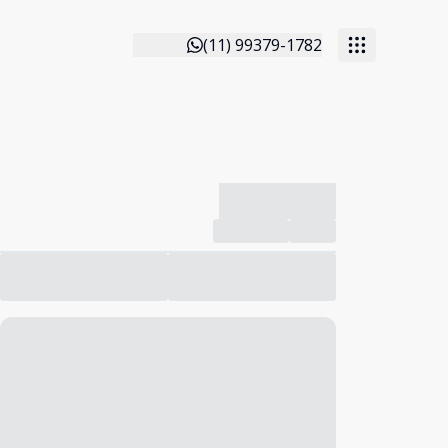
(11) 99379-1782
-------------
Compartilhar
Favorito