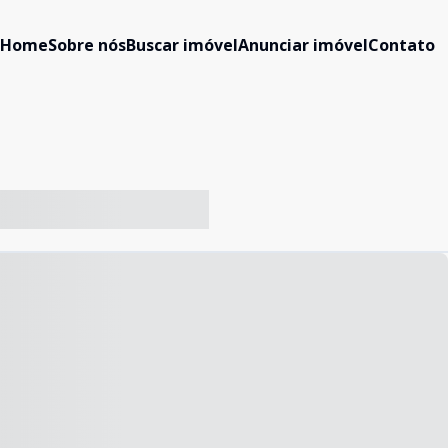
Home
Sobre nós
Buscar imóvel
Anunciar imóvel
Contato
-- ----- ----- --- ------