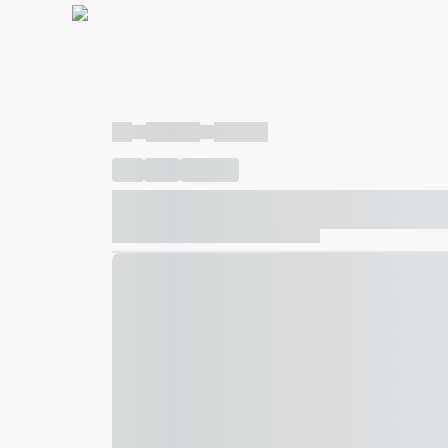
----
----- -----
----- -----
----
-----
---- ------
----- ----- -- ------ ---- ---- -- ---
----- ----- -- ------ ----- ----- -- ------