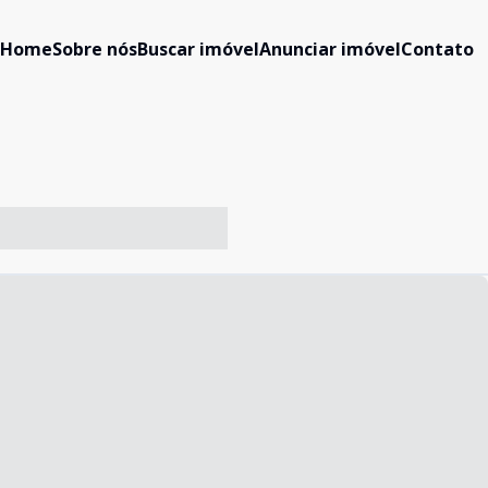
Home
Sobre nós
Buscar imóvel
Anunciar imóvel
Contato
-- ----- ----- --- ------