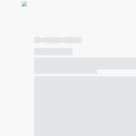
----
----- -----
----- -----
----
-----
---- ------
----- ----- -- ------ ---- ---- -- ---
----- ----- -- ------ ----- ----- -- ------