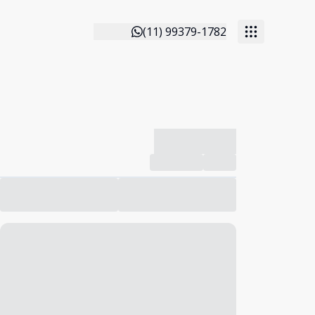
(11) 99379-1782
-------------
Compartilhar
Favorito