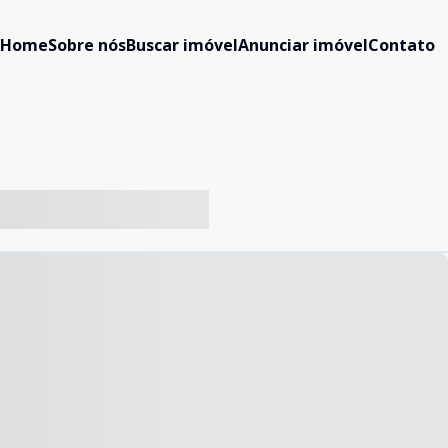
Home
Sobre nós
Buscar imóvel
Anunciar imóvel
Contato
-- ----- ----- --- ------