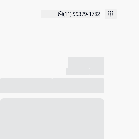
(11) 99379-1782
-------------
Compartilhar
Favorito