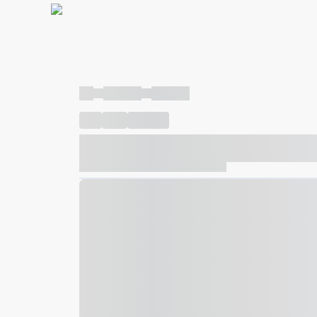
----
----- -----
----- -----
----
-----
---- ------
----- ----- -- ------ ---- ---- -- ---
----- ----- -- ------ ----- ----- -- ------