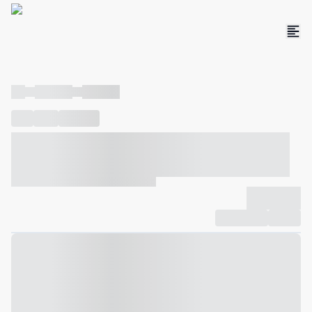
----
----- -----
----- -----
----
-----
---- ------
----- ----- -- ------ ---- ---- -- ----- ----- -----
--- ------
----- ----- -- ------ ----- ----- -- ------
-------------
Compartilhar
Favorito