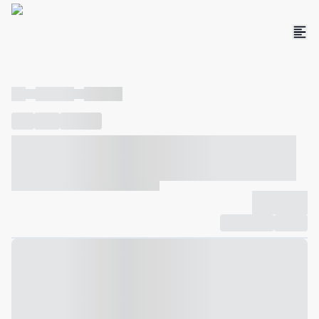
----
----- -----
----- -----
----
-----
---- ------
----- ----- -- ------ ---- ---- -- ----- ----- -----
--- ------
----- ----- -- ------ ----- ----- -- ------
-------------
Compartilhar
Favorito