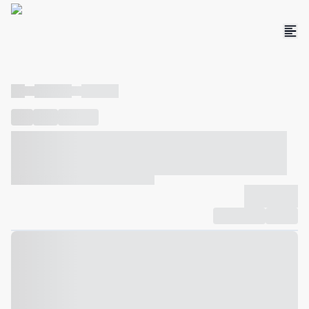
----
----- -----
----- -----
----
-----
---- ------
----- ----- -- ------ ---- ---- -- ----- ----- -----
--- ------
----- ----- -- ------ ----- ----- -- ------
-------------
Compartilhar
Favorito