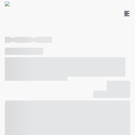
----
----- -----
----- -----
----
-----
---- ------
----- ----- -- ------ ---- ---- -- ----- ----- -----
--- ------
----- ----- -- ------ ----- ----- -- ------
-------------
Compartilhar
Favorito