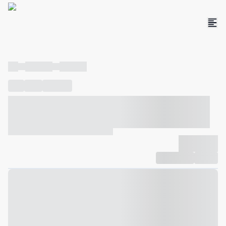
----
----- -----
----- -----
----
-----
---- ------
----- ----- -- ------ ---- ---- -- ----- ----- -----
--- ------
----- ----- -- ------ ----- ----- -- ------
-------------
Compartilhar
Favorito