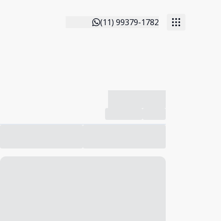
(11) 99379-1782
-------------
Compartilhar
Favorito