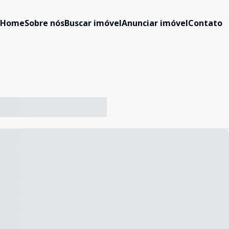
Home
Sobre nós
Buscar imóvel
Anunciar imóvel
Contato
-- ----- ----- --- ------