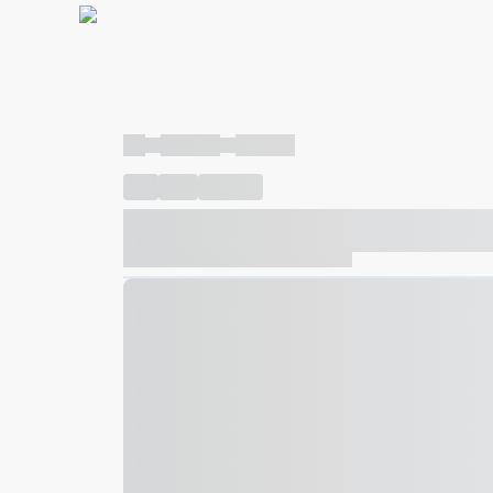
----
----- -----
----- -----
----
-----
---- ------
----- ----- -- ------ ---- ---- -- ---
----- ----- -- ------ ----- ----- -- ------