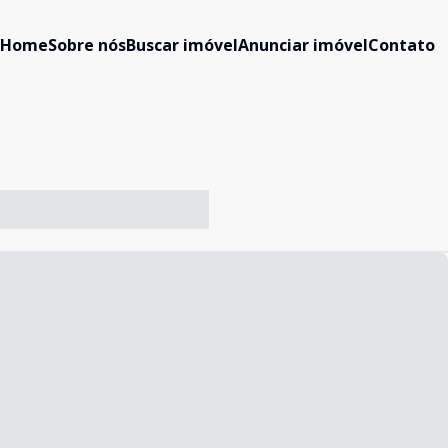
Home
Sobre nós
Buscar imóvel
Anunciar imóvel
Contato
-- ----- ----- --- ------