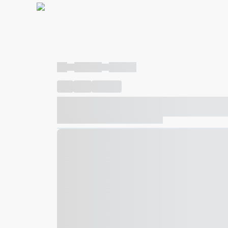
----
----- -----
----- -----
----
-----
---- ------
----- ----- -- ------ ---- ---- -- ---
----- ----- -- ------ ----- ----- -- ------