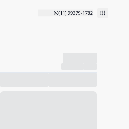
(11) 99379-1782
-------------
Compartilhar
Favorito