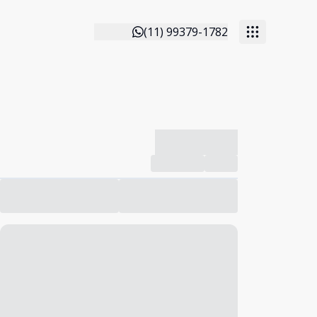
(11) 99379-1782
-------------
Compartilhar
Favorito