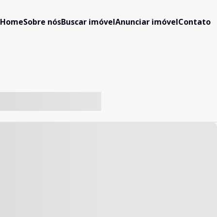
Home
Sobre nós
Buscar imóvel
Anunciar imóvel
Contato
-- ----- ----- --- ------