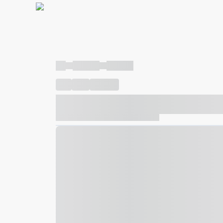
----
----- -----
----- -----
----
-----
---- ------
----- ----- -- ------ ---- ---- -- ---
----- ----- -- ------ ----- ----- -- ------