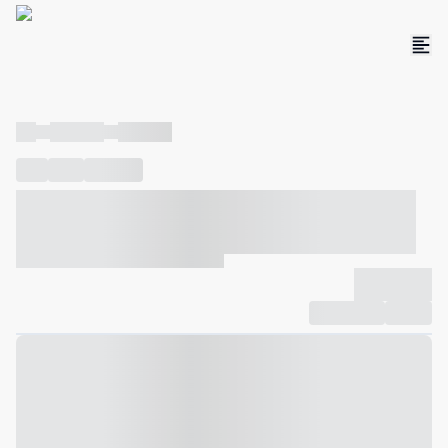
----
----- -----
----- -----
----
-----
---- ------
----- ----- -- ------ ---- ---- -- ----- ----- -----
--- ------
----- ----- -- ------ ----- ----- -- ------
-------------
Compartilhar
Favorito