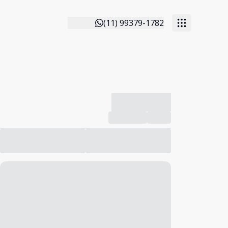
(11) 99379-1782
-------------
Compartilhar
Favorito