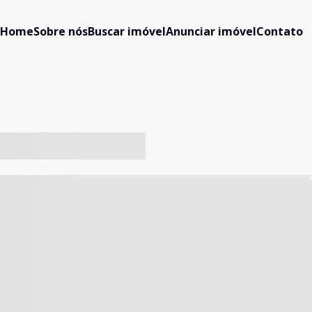
Home
Sobre nós
Buscar imóvel
Anunciar imóvel
Contato
-- ----- ----- --- ------