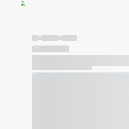
----
----- -----
----- -----
----
-----
---- ------
----- ----- -- ------ ---- ---- -- ---
----- ----- -- ------ ----- ----- -- ------