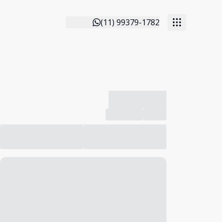
(11) 99379-1782
-------------
Compartilhar
Favorito