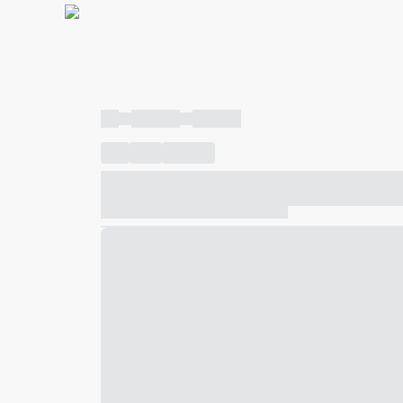
----
----- -----
----- -----
----
-----
---- ------
----- ----- -- ------ ---- ---- -- ---
----- ----- -- ------ ----- ----- -- ------