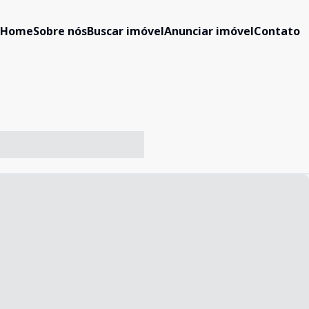
Home
Sobre nós
Buscar imóvel
Anunciar imóvel
Contato
-- ----- ----- --- ------