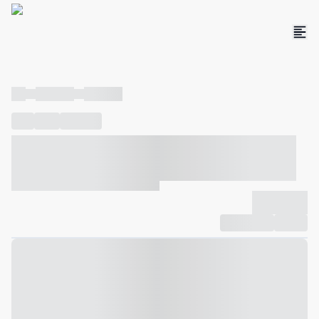
----
----- -----
----- -----
----
-----
---- ------
----- ----- -- ------ ---- ---- -- ----- ----- -----
--- ------
----- ----- -- ------ ----- ----- -- ------
-------------
Compartilhar
Favorito