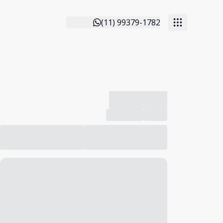
(11) 99379-1782
-------------
Compartilhar
Favorito