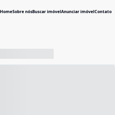
Home
Sobre nós
Buscar imóvel
Anunciar imóvel
Contato
-- ----- ----- --- ------