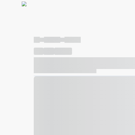
----
----- -----
----- -----
----
-----
---- ------
----- ----- -- ------ ---- ---- -- ---
----- ----- -- ------ ----- ----- -- ------