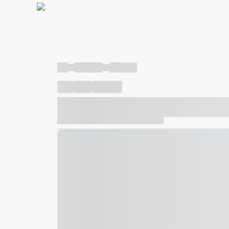
----
----- -----
----- -----
----
-----
---- ------
----- ----- -- ------ ---- ---- -- ---
----- ----- -- ------ ----- ----- -- ------