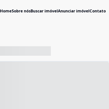
Home
Sobre nós
Buscar imóvel
Anunciar imóvel
Contato
-- ----- ----- --- ------