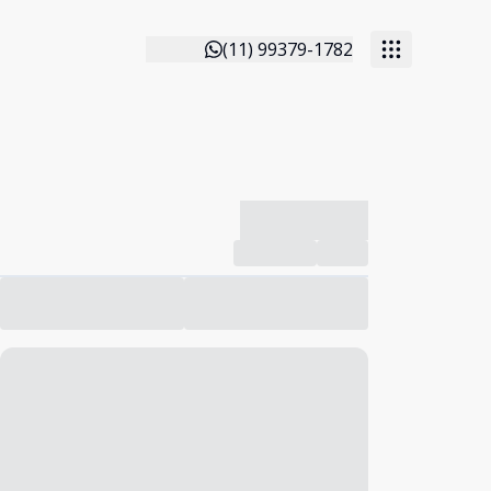
(11) 99379-1782
-------------
Compartilhar
Favorito