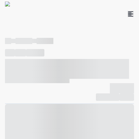
----
----- -----
----- -----
----
-----
---- ------
----- ----- -- ------ ---- ---- -- ----- ----- -----
--- ------
----- ----- -- ------ ----- ----- -- ------
-------------
Compartilhar
Favorito