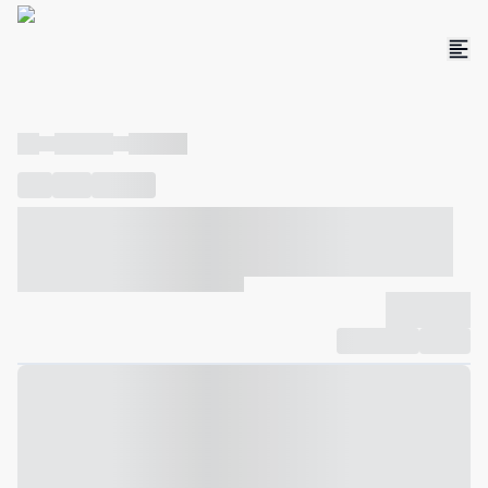
----
----- -----
----- -----
----
-----
---- ------
----- ----- -- ------ ---- ---- -- ----- ----- -----
--- ------
----- ----- -- ------ ----- ----- -- ------
-------------
Compartilhar
Favorito