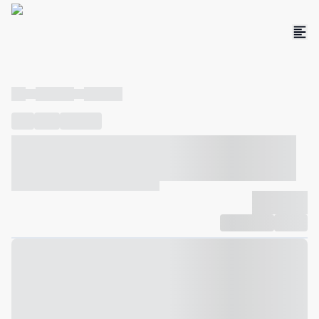
----
----- -----
----- -----
----
-----
---- ------
----- ----- -- ------ ---- ---- -- ----- ----- -----
--- ------
----- ----- -- ------ ----- ----- -- ------
-------------
Compartilhar
Favorito