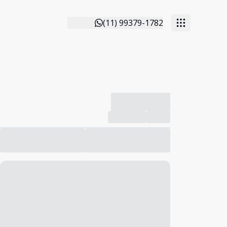
(11) 99379-1782
-------------
Compartilhar
Favorito