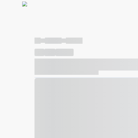
----
----- -----
----- -----
----
-----
---- ------
----- ----- -- ------ ---- ---- -- ---
----- ----- -- ------ ----- ----- -- ------