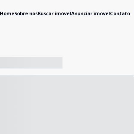
Home
Sobre nós
Buscar imóvel
Anunciar imóvel
Contato
-- ----- ----- --- ------