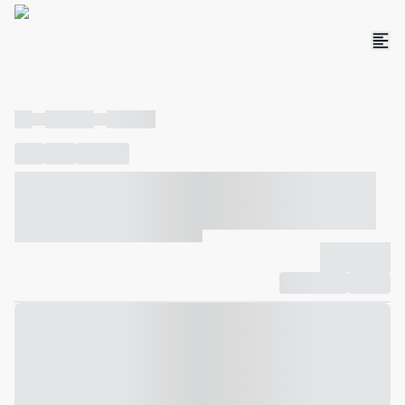
----
----- -----
----- -----
----
-----
---- ------
----- ----- -- ------ ---- ---- -- ----- ----- -----
--- ------
----- ----- -- ------ ----- ----- -- ------
-------------
Compartilhar
Favorito