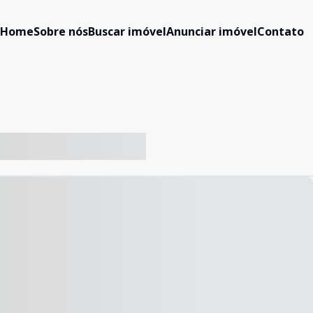
Home
Sobre nós
Buscar imóvel
Anunciar imóvel
Contato
-- ----- ----- --- ------