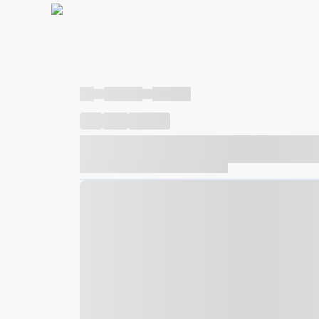
----
----- -----
----- -----
----
-----
---- ------
----- ----- -- ------ ---- ---- -- ---
----- ----- -- ------ ----- ----- -- ------