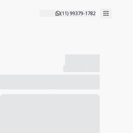
(11) 99379-1782
-------------
Compartilhar
Favorito