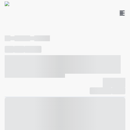
----
----- -----
----- -----
----
-----
---- ------
----- ----- -- ------ ---- ---- -- ----- ----- -----
--- ------
----- ----- -- ------ ----- ----- -- ------
-------------
Compartilhar
Favorito