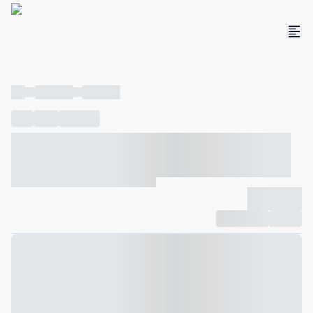
----
----- -----
----- -----
----
-----
---- ------
----- ----- -- ------ ---- ---- -- ----- ----- -----
--- ------
----- ----- -- ------ ----- ----- -- ------
-------------
Compartilhar
Favorito