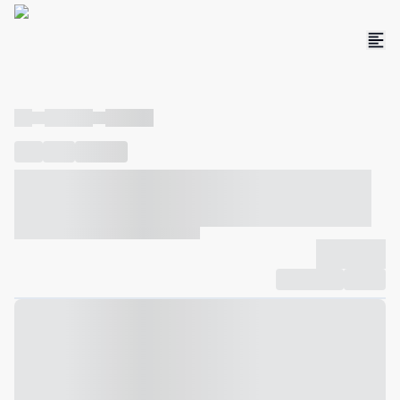
----
----- -----
----- -----
----
-----
---- ------
----- ----- -- ------ ---- ---- -- ----- ----- -----
--- ------
----- ----- -- ------ ----- ----- -- ------
-------------
Compartilhar
Favorito