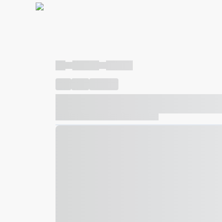
----
----- -----
----- -----
----
-----
---- ------
----- ----- -- ------ ---- ---- -- ---
----- ----- -- ------ ----- ----- -- ------