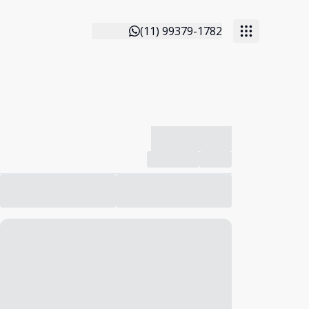
(11) 99379-1782
-------------
Compartilhar
Favorito