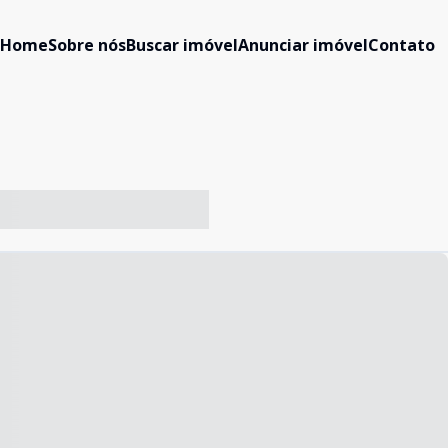
Home
Sobre nós
Buscar imóvel
Anunciar imóvel
Contato
-- ----- ----- --- ------