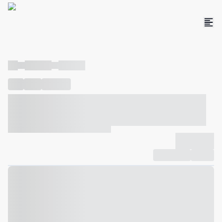
----
----- -----
----- -----
----
-----
---- ------
----- ----- -- ------ ---- ---- -- ----- ----- -----
--- ------
----- ----- -- ------ ----- ----- -- ------
-------------
Compartilhar
Favorito