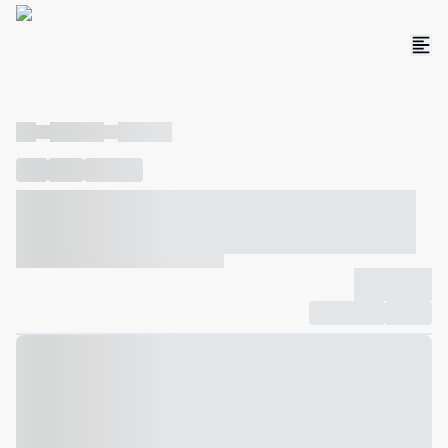
----
----- -----
----- -----
----
-----
---- ------
----- ----- -- ------ ---- ---- -- ----- ----- -----
--- ------
----- ----- -- ------ ----- ----- -- ------
-------------
Compartilhar
Favorito