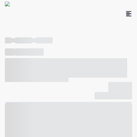
----
----- -----
----- -----
----
-----
---- ------
----- ----- -- ------ ---- ---- -- ----- ----- -----
--- ------
----- ----- -- ------ ----- ----- -- ------
-------------
Compartilhar
Favorito