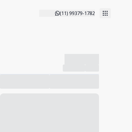
(11) 99379-1782
-------------
Compartilhar
Favorito