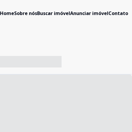
Home
Sobre nós
Buscar imóvel
Anunciar imóvel
Contato
-- ----- ----- --- ------