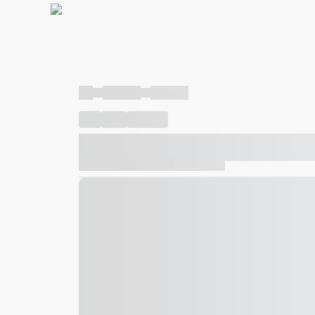
----
----- -----
----- -----
----
-----
---- ------
----- ----- -- ------ ---- ---- -- ---
----- ----- -- ------ ----- ----- -- ------