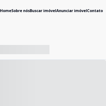
Home
Sobre nós
Buscar imóvel
Anunciar imóvel
Contato
-- ----- ----- --- ------