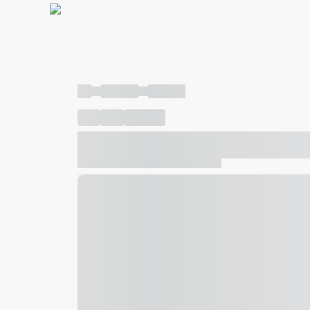
----
----- -----
----- -----
----
-----
---- ------
----- ----- -- ------ ---- ---- -- ---
----- ----- -- ------ ----- ----- -- ------