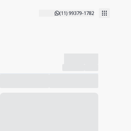
(11) 99379-1782
-------------
Compartilhar
Favorito