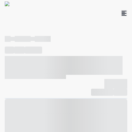
----
----- -----
----- -----
----
-----
---- ------
----- ----- -- ------ ---- ---- -- ----- ----- -----
--- ------
----- ----- -- ------ ----- ----- -- ------
-------------
Compartilhar
Favorito