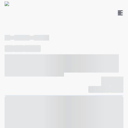
----
----- -----
----- -----
----
-----
---- ------
----- ----- -- ------ ---- ---- -- ----- ----- -----
--- ------
----- ----- -- ------ ----- ----- -- ------
-------------
Compartilhar
Favorito