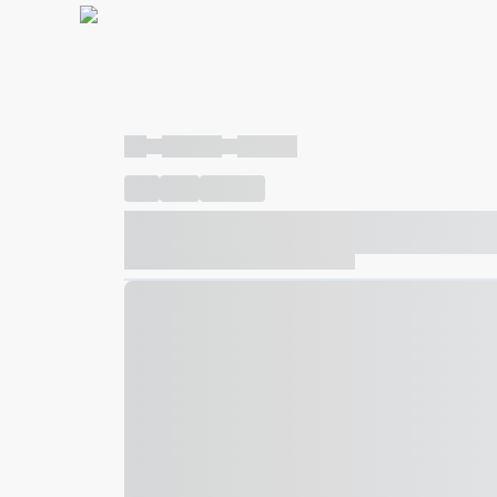
----
----- -----
----- -----
----
-----
---- ------
----- ----- -- ------ ---- ---- -- ---
----- ----- -- ------ ----- ----- -- ------