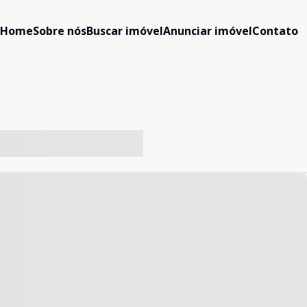
Home
Sobre nós
Buscar imóvel
Anunciar imóvel
Contato
-- ----- ----- --- ------