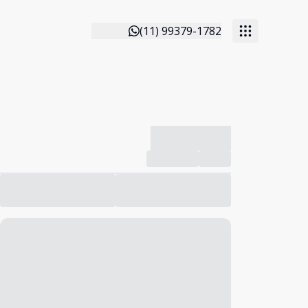
(11) 99379-1782
-------------
Compartilhar
Favorito