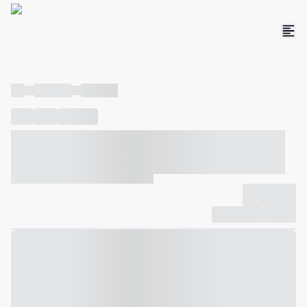
----
----- -----
----- -----
----
-----
---- ------
----- ----- -- ------ ---- ---- -- ----- ----- -----
--- ------
----- ----- -- ------ ----- ----- -- ------
-------------
Compartilhar
Favorito