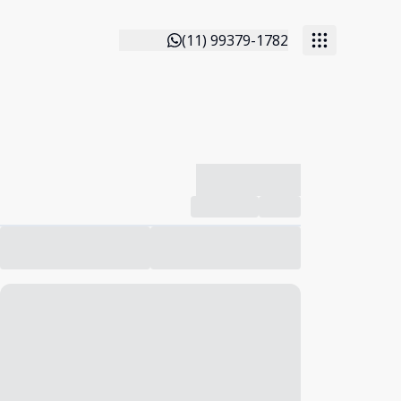
(11) 99379-1782
-------------
Compartilhar
Favorito