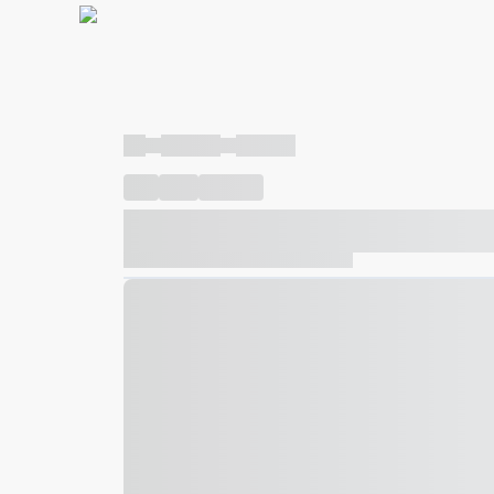
----
----- -----
----- -----
----
-----
---- ------
----- ----- -- ------ ---- ---- -- ---
----- ----- -- ------ ----- ----- -- ------