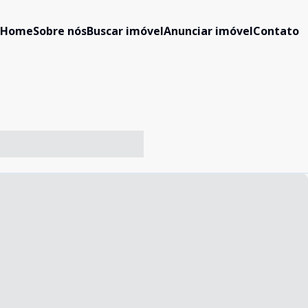
Home
Sobre nós
Buscar imóvel
Anunciar imóvel
Contato
-- ----- ----- --- ------