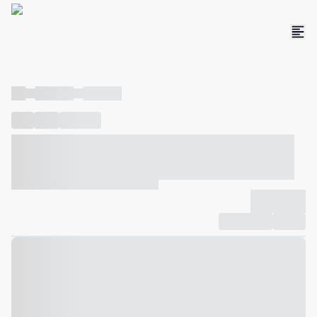
----
----- -----
----- -----
----
-----
---- ------
----- ----- -- ------ ---- ---- -- ----- ----- -----
--- ------
----- ----- -- ------ ----- ----- -- ------
-------------
Compartilhar
Favorito