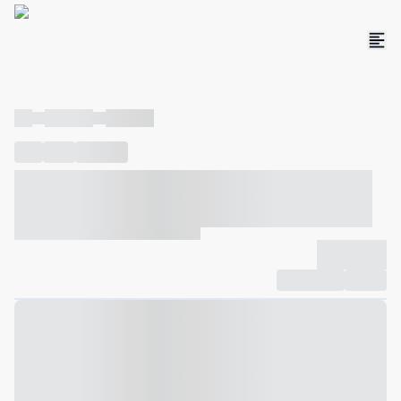
----
----- -----
----- -----
----
-----
---- ------
----- ----- -- ------ ---- ---- -- ----- ----- -----
--- ------
----- ----- -- ------ ----- ----- -- ------
-------------
Compartilhar
Favorito