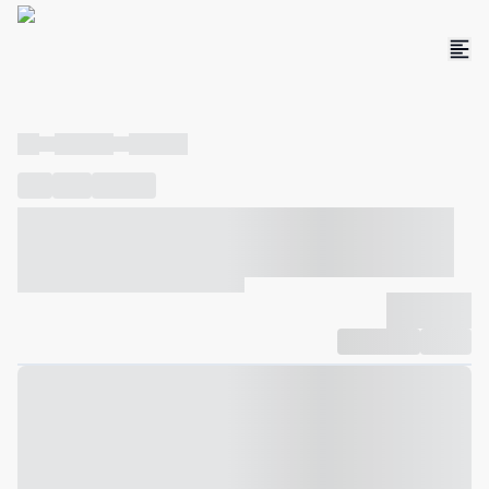
----
----- -----
----- -----
----
-----
---- ------
----- ----- -- ------ ---- ---- -- ----- ----- -----
--- ------
----- ----- -- ------ ----- ----- -- ------
-------------
Compartilhar
Favorito