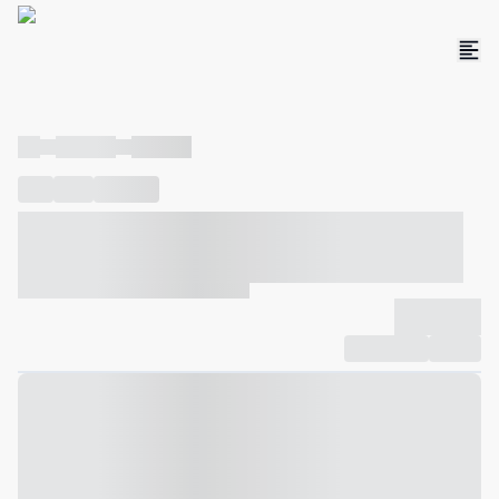
----
----- -----
----- -----
----
-----
---- ------
----- ----- -- ------ ---- ---- -- ----- ----- -----
--- ------
----- ----- -- ------ ----- ----- -- ------
-------------
Compartilhar
Favorito